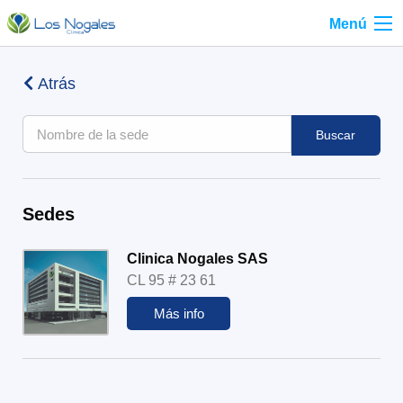
Menú
Atrás
Buscar
Sedes
Clinica Nogales SAS
CL 95 # 23 61
Más info